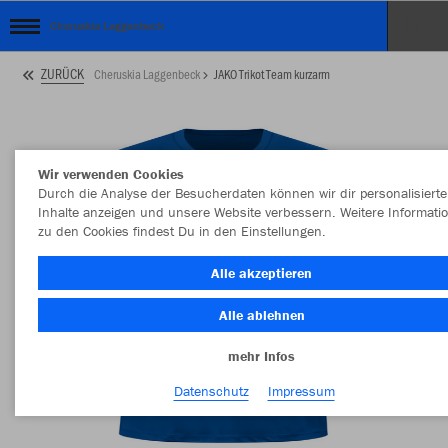
Cheruskia Laggenbeck
ZURÜCK
Cheruskia Laggenbeck
JAKO Trikot Team kurzarm
Wir verwenden Cookies
Durch die Analyse der Besucherdaten können wir dir personalisierte
Inhalte anzeigen und unsere Website verbessern. Weitere Informati
zu den Cookies findest Du in den Einstellungen.
Alle akzeptieren
Alle ablehnen
mehr Infos
Datenschutz
Impressum