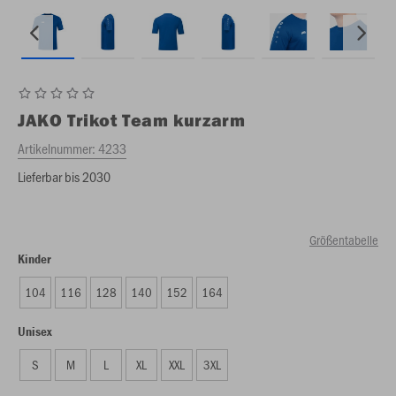
JAKO
Trikot Team kurzarm
Artikelnummer:
4233
Lieferbar bis 2030
Größentabelle
Kinder
104
116
128
140
152
164
Unisex
S
M
L
XL
XXL
3XL