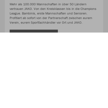
Mehr als 100.000 Mannschaften in über 50 Ländern
vertrauen JAKO. Von den Kreisklassen bis in die Champions
League. Bambinis, erste Mannschaften und Senioren.
Profitiert ab sofort von der Partnerschaft zwischen eurem
Verein, eurem Sportfachhändler vor Ort und JAKO.
MEHR LESEN
Über JAKO
Aus der Garage zum führenden Teamsport-Ausrüster. Die