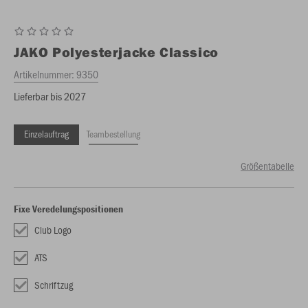
JAKO
Polyesterjacke Classico
Artikelnummer:
9350
Lieferbar bis 2027
Einzelauftrag
Teambestellung
Größentabelle
Fixe Veredelungspositionen
Club Logo
ATS
Schriftzug