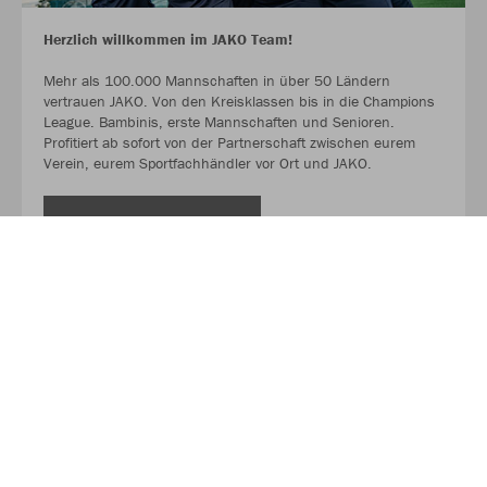
Herzlich willkommen im JAKO Team!
Mehr als 100.000 Mannschaften in über 50 Ländern
vertrauen JAKO. Von den Kreisklassen bis in die Champions
League. Bambinis, erste Mannschaften und Senioren.
Profitiert ab sofort von der Partnerschaft zwischen eurem
Verein, eurem Sportfachhändler vor Ort und JAKO.
MEHR LESEN