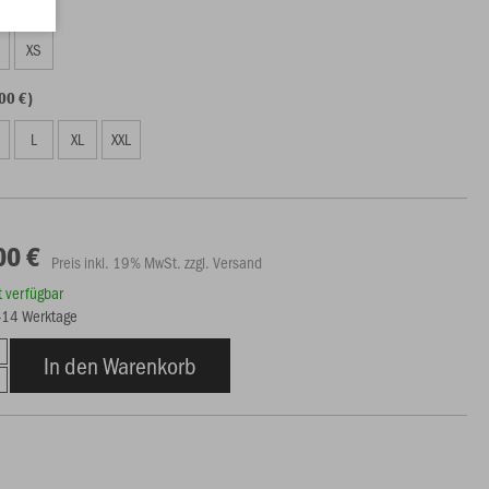
00 €)
S
XS
00 €)
L
XL
XXL
00 €
Preis inkl. 19% MwSt. zzgl. Versand
rt verfügbar
7-14 Werktage
In den Warenkorb