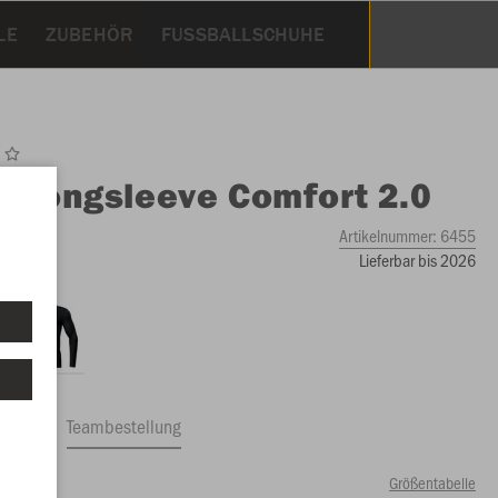
LE
ZUBEHÖR
FUSSBALLSCHUHE
O
Longsleeve Comfort 2.0
Artikelnummer:
6455
Lieferbar bis 2026
ftrag
Teambestellung
Größentabelle