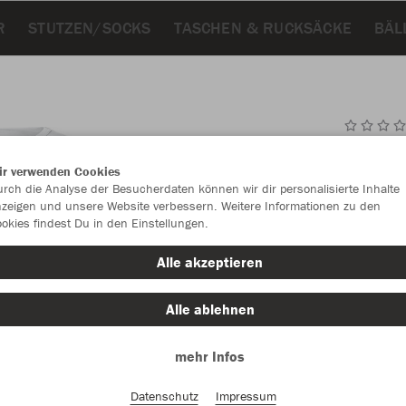
R
STUTZEN/SOCKS
TASCHEN & RUCKSÄCKE
BÄL
JAK
ir verwenden Cookies
rch die Analyse der Besucherdaten können wir dir personalisierte Inhalte
weiß
zeigen und unsere Website verbessern. Weitere Informationen zu den
okies findest Du in den Einstellungen.
Alle akzeptieren
Alle ablehnen
Einzelau
mehr Infos
Datenschutz
Impressum