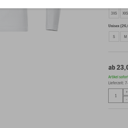
Kinder (23,
3XS
XX
Unisex (26,
S
M
ab 23,
Artikel sofo
Lieferzeit: 