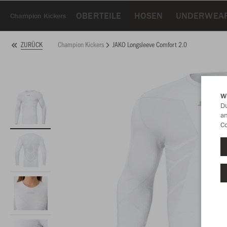
OBERTEILE
HOSEN
UNDERWEA
Champion Kickers
Champion Kickers
JAKO Longsleeve Comfort 2.0
ZURÜCK
W
Du
an
Co