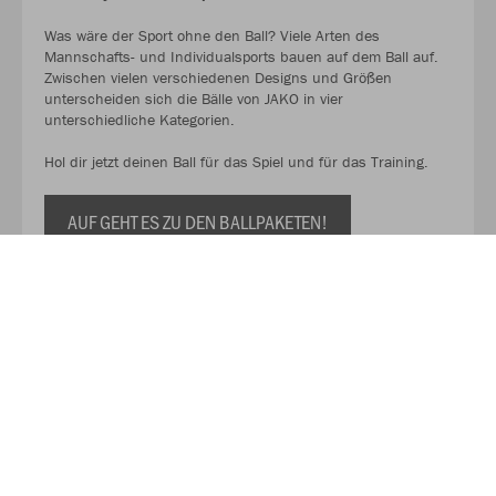
Was wäre der Sport ohne den Ball? Viele Arten des
Mannschafts- und Individualsports bauen auf dem Ball auf.
Zwischen vielen verschiedenen Designs und Größen
unterscheiden sich die Bälle von JAKO in vier
unterschiedliche Kategorien.
Hol dir jetzt deinen Ball für das Spiel und für das Training.
AUF GEHT ES ZU DEN BALLPAKETEN!