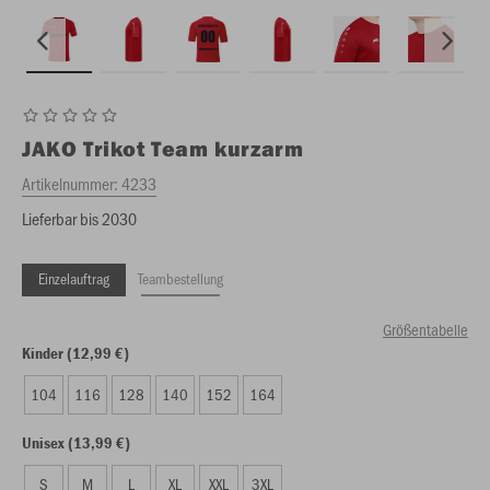
JAKO
Trikot Team kurzarm
Artikelnummer:
4233
Lieferbar bis 2030
Einzelauftrag
Teambestellung
Größentabelle
Kinder (12,99 €)
104
116
128
140
152
164
Unisex (13,99 €)
S
M
L
XL
XXL
3XL