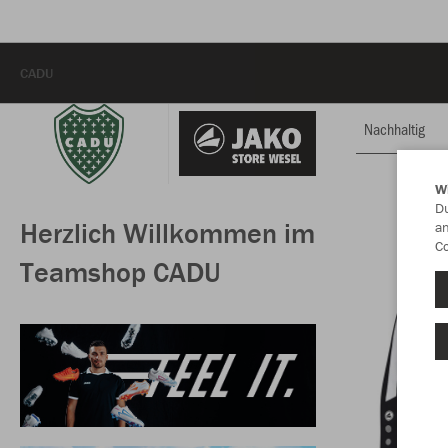
CADU
Nachhaltig
W
Du
Herzlich Willkommen im
an
Co
Teamshop CADU