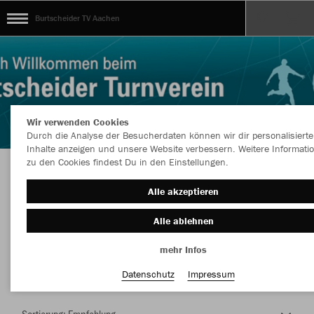
Burtscheider TV Aachen
Wir verwenden Cookies
Durch die Analyse der Besucherdaten können wir dir personalisierte
Inhalte anzeigen und unsere Website verbessern. Weitere Informati
zu den Cookies findest Du in den Einstellungen.
Herzlich Willkommen im Teamshop
Alle akzeptieren
Burtscheider TV Aachen
Alle ablehnen
mehr Infos
Nachhaltig
Farbe
Datenschutz
Impressum