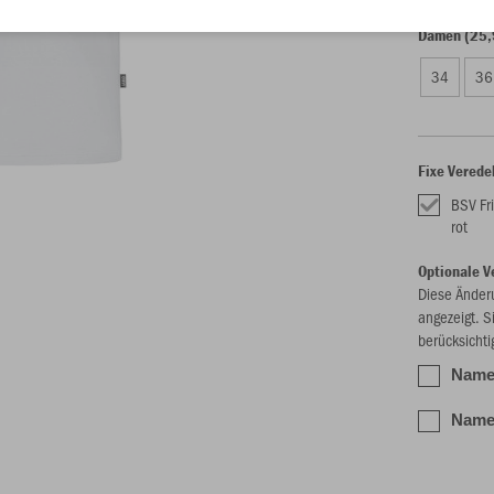
Damen (25,
34
36
Fixe Verede
BSV Fri
rot
Optionale V
Diese Änder
angezeigt. S
berücksichti
Name 
Name 