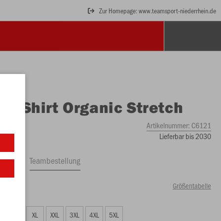
Zur Homepage: www.teamsport-niederrhein.de
O
T-Shirt Organic Stretch
Artikelnummer:
C6121
Lieferbar bis 2030
ftrag
Teambestellung
Größentabelle
99 €)
L
XL
XXL
3XL
4XL
5XL