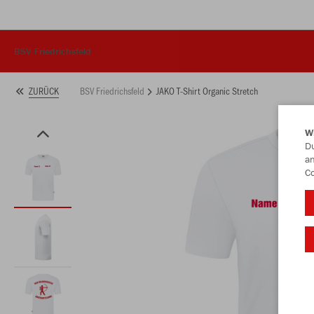
BSV Friedrichsfeld
BSV Friedrichsfeld
JAKO T-Shirt Organic Stretch
ZURÜCK
W
Du
an
Co