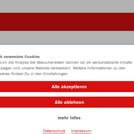
ir verwenden Cookies
JAK
rch die Analyse der Besucherdaten können wir dir personalisierte Inhalte
zeigen und unsere Website verbessern. Weitere Informationen zu den
okies findest Du in den Einstellungen.
Alle akzeptieren
Einzelau
Alle ablehnen
mehr Infos
Unisex (25,
S
M
Datenschutz
Impressum