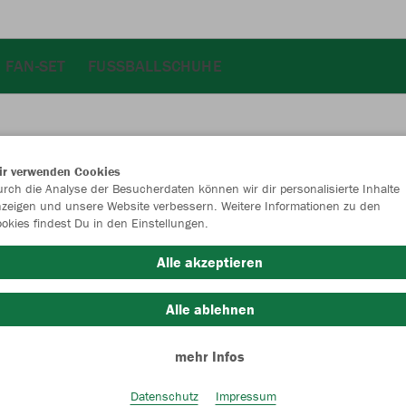
FAN-SET
FUSSBALLSCHUHE
ir verwenden Cookies
JAK
rch die Analyse der Besucherdaten können wir dir personalisierte Inhalte
zeigen und unsere Website verbessern. Weitere Informationen zu den
okies findest Du in den Einstellungen.
Alle akzeptieren
Einzelau
Alle ablehnen
mehr Infos
Unisex (26,
S
M
Datenschutz
Impressum