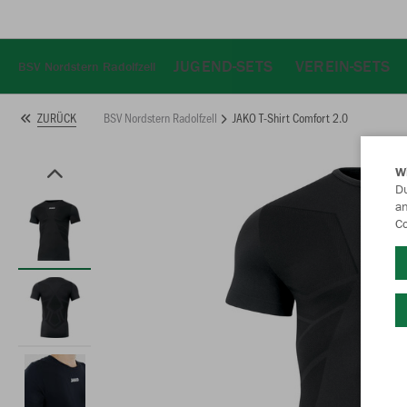
JUGEND-SETS
VEREIN-SETS
BSV Nordstern Radolfzell
BSV Nordstern Radolfzell
JAKO T-Shirt Comfort 2.0
ZURÜCK
W
Du
an
Co