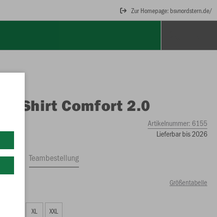
Zur Homepage: bsvnordstern.de/
O
T-Shirt Comfort 2.0
Artikelnummer:
6155
Lieferbar bis 2026
ftrag
Teambestellung
Größentabelle
24 €)
L
XL
XXL