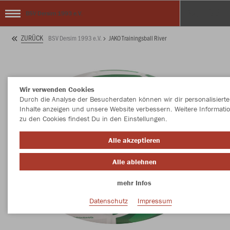
BSV Dersim 1993 e.V.
ZURÜCK
BSV Dersim 1993 e.V.
JAKO Trainingsball River
Wir verwenden Cookies
Durch die Analyse der Besucherdaten können wir dir personalisierte
Inhalte anzeigen und unsere Website verbessern. Weitere Informati
zu den Cookies findest Du in den Einstellungen.
Alle akzeptieren
Alle ablehnen
mehr Infos
Datenschutz
Impressum