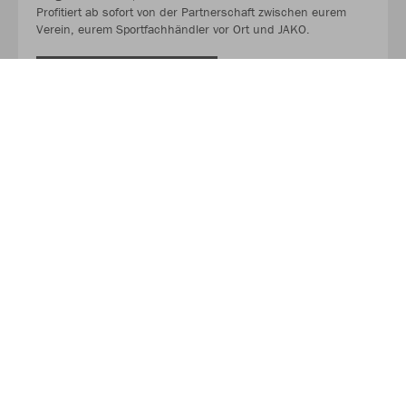
Profitiert ab sofort von der Partnerschaft zwischen eurem
Verein, eurem Sportfachhändler vor Ort und JAKO.
MEHR LESEN
Über JAKO
Aus der Garage zum führenden Teamsport-Ausrüster. Die
Erfolgsgeschichte von JAKO beginnt 1989 und dauert bis
heute an. Seit der Gründung ist es das Ziel von JAKO, der
optimale Partner für alle Teams zu sein. In Deutschland,