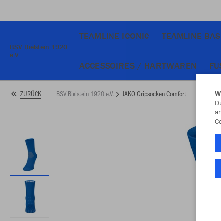
TEAMLINE ICONIC
TEAMLINE BAS
BSV Bielstein 1920
e.V.
ACCESSOIRES / HARTWAREN
FU
BSV Bielstein 1920 e.V.
JAKO Gripsocken Comfort
ZURÜCK
W
Du
an
Co