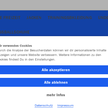
E FREIZEIT
JACKEN
TRAININGSBKLEIDUNG
UND
SSBALLSCHUHE
ir verwenden Cookies
rch die Analyse der Besucherdaten können wir dir personalisierte Inhalte
zeigen und unsere Website verbessern. Weitere Informationen zu den
okies findest Du in den Einstellungen.
JAK
Alle akzeptieren
royal
Alle ablehnen
mehr Infos
Datenschutz
Impressum