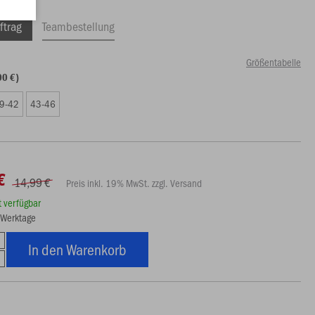
ftrag
Teambestellung
Größentabelle
00 €)
9-42
43-46
€
14,99 €
Preis inkl. 19% MwSt. zzgl. Versand
rt verfügbar
5 Werktage
In den Warenkorb