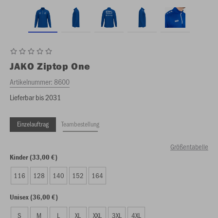
JAKO
Ziptop One
Artikelnummer:
8600
Lieferbar bis 2031
Einzelauftrag
Teambestellung
Größentabelle
Kinder (33,00 €)
116
128
140
152
164
Unisex (36,00 €)
S
M
L
XL
XXL
3XL
4XL