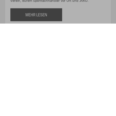
Verein, eurem Sportfachhändler vor Ort und JAKO.
MEHR LESEN
Über JAKO
Aus der Garage zum führenden Teamsport-Ausrüster. Die
Erfolgsgeschichte von JAKO beginnt 1989 und dauert bis
heute an. Seit der Gründung ist es das Ziel von JAKO, der
optimale Partner für alle Teams zu sein. In Deutschland,
weltweit und von der Kreisklasse bis in die Champions
League. WE ARE TEAM!