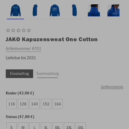
JAKO
Kapuzensweat One Cotton
Artikelnummer:
6701
Lieferbar bis 2031
Einzelauftrag
Teambestellung
Größentabelle
Kinder (43,00 €)
116
128
140
152
164
Unisex (47,00 €)
S
M
L
XL
XXL
3XL
4XL