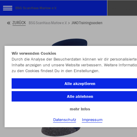
BSG ScanHaus Marlow e.V.
ZURÜCK
BSG ScanHaus Marlow e.V.
JAKO Trainingssocken
Wir verwenden Cookies
Durch die Analyse der Besucherdaten können wir dir personalisierte
Inhalte anzeigen und unsere Website verbessern. Weitere Informati
zu den Cookies findest Du in den Einstellungen.
Alle akzeptieren
Alle ablehnen
mehr Infos
Datenschutz
Impressum