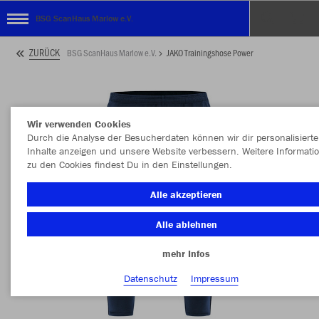
BSG ScanHaus Marlow e.V.
ZURÜCK
BSG ScanHaus Marlow e.V.
JAKO Trainingshose Power
Wir verwenden Cookies
Durch die Analyse der Besucherdaten können wir dir personalisierte
Inhalte anzeigen und unsere Website verbessern. Weitere Informati
zu den Cookies findest Du in den Einstellungen.
Alle akzeptieren
Alle ablehnen
mehr Infos
Datenschutz
Impressum