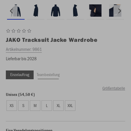
JAKO
Tracksuit Jacke Wardrobe
Artikelnummer:
9861
Lieferbar bis 2028
Einzelauftrag
Teambestellung
Größentabelle
Unisex (54,50 €)
XS
S
M
L
XL
XXL
Fixe Veredelungspositionen