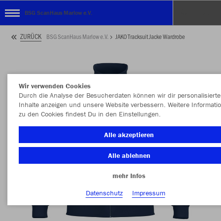
BSG ScanHaus Marlow e.V.
ZURÜCK
BSG ScanHaus Marlow e.V.
JAKO Tracksuit Jacke Wardrobe
Wir verwenden Cookies
Durch die Analyse der Besucherdaten können wir dir personalisierte
Inhalte anzeigen und unsere Website verbessern. Weitere Informati
zu den Cookies findest Du in den Einstellungen.
Alle akzeptieren
Alle ablehnen
mehr Infos
Datenschutz
Impressum