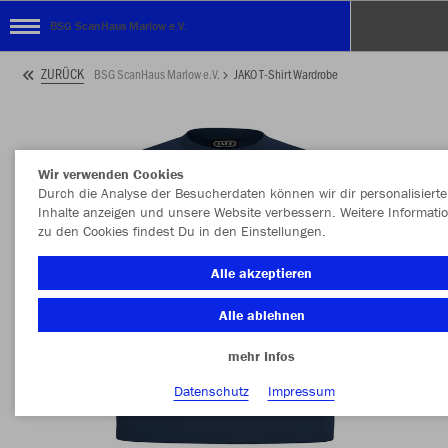
BSG ScanHaus Marlow e.V.
ZURÜCK
BSG ScanHaus Marlow e.V.
JAKO T-Shirt Wardrobe
Wir verwenden Cookies
Durch die Analyse der Besucherdaten können wir dir personalisierte
Inhalte anzeigen und unsere Website verbessern. Weitere Informati
zu den Cookies findest Du in den Einstellungen.
Alle akzeptieren
Alle ablehnen
mehr Infos
Datenschutz
Impressum