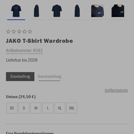
JAKO
T-Shirt Wardrobe
Artikelnummer:
6161
Lieferbar bis 2028
Einzelauftrag
Teambestellung
Größentabelle
Unisex (24,50 €)
XS
S
M
L
XL
XXL
Fixe Veredelungspositionen