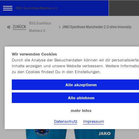
BSG ScanHaus Marlow e.V.
BSG ScanHaus
ZURÜCK
JAKO Sporthose Manchester 2.0 ohne Innenslip
Marlow e.V.
Wir verwenden Cookies
Durch die Analyse der Besucherdaten können wir dir personalisierte
Inhalte anzeigen und unsere Website verbessern. Weitere Informati
zu den Cookies findest Du in den Einstellungen.
Alle akzeptieren
Alle ablehnen
mehr Infos
Datenschutz
Impressum