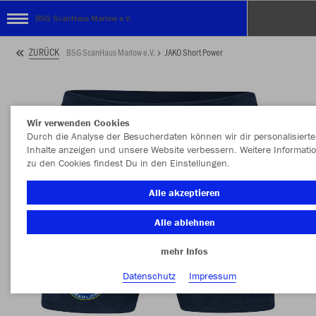
BSG ScanHaus Marlow e.V.
ZURÜCK
BSG ScanHaus Marlow e.V.
JAKO Short Power
Wir verwenden Cookies
Durch die Analyse der Besucherdaten können wir dir personalisierte
Inhalte anzeigen und unsere Website verbessern. Weitere Informati
zu den Cookies findest Du in den Einstellungen.
Alle akzeptieren
Alle ablehnen
mehr Infos
Datenschutz
Impressum