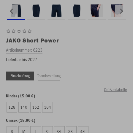
JAKO
Short Power
Artikelnummer:
6223
Lieferbar bis 2027
Einzelauftrag
Teambestellung
Größentabelle
Kinder (15,00 €)
128
140
152
164
Unisex (18,00 €)
S
M
L
XL
XXL
3XL
4XL