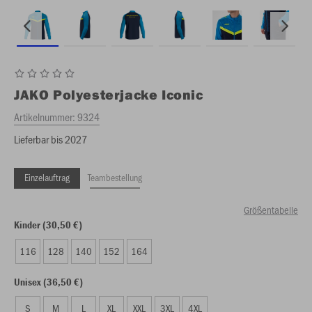
JAKO
Polyesterjacke Iconic
Artikelnummer:
9324
Lieferbar bis 2027
Einzelauftrag
Teambestellung
Größentabelle
Kinder (30,50 €)
116
128
140
152
164
Unisex (36,50 €)
S
M
L
XL
XXL
3XL
4XL