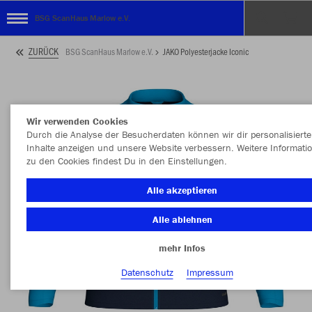
BSG ScanHaus Marlow e.V.
ZURÜCK
BSG ScanHaus Marlow e.V.
JAKO Polyesterjacke Iconic
Wir verwenden Cookies
Durch die Analyse der Besucherdaten können wir dir personalisierte
Inhalte anzeigen und unsere Website verbessern. Weitere Informati
zu den Cookies findest Du in den Einstellungen.
Alle akzeptieren
Alle ablehnen
mehr Infos
Datenschutz
Impressum