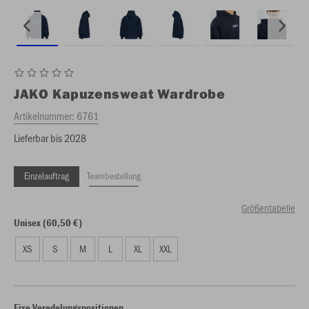
JAKO
Kapuzensweat Wardrobe
Artikelnummer:
6761
Lieferbar bis 2028
Einzelauftrag
Teambestellung
Größentabelle
Unisex (60,50 €)
XS
S
M
L
XL
XXL
Fixe Veredelungspositionen