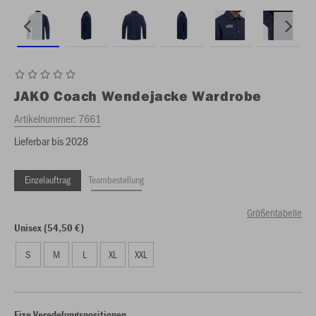
JAKO
Coach Wendejacke Wardrobe
Artikelnummer:
7661
Lieferbar bis 2028
Einzelauftrag
Teambestellung
Größentabelle
Unisex (54,50 €)
S
M
L
XL
XXL
Fixe Veredelungspositionen