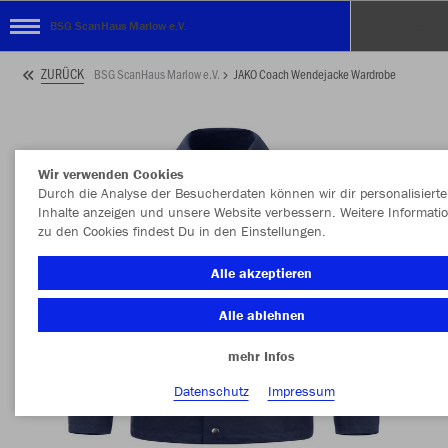
BSG ScanHaus Marlow e.V.
ZURÜCK
BSG ScanHaus Marlow e.V.
JAKO Coach Wendejacke Wardrobe
Wir verwenden Cookies
Durch die Analyse der Besucherdaten können wir dir personalisierte
Inhalte anzeigen und unsere Website verbessern. Weitere Informati
zu den Cookies findest Du in den Einstellungen.
Alle akzeptieren
Alle ablehnen
mehr Infos
Datenschutz
Impressum