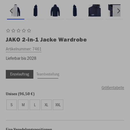
JAKO
2-in-1 Jacke Wardrobe
Artikelnummer:
7461
Lieferbar bis 2028
Einzelauftrag
Teambestellung
Größentabelle
Unisex (96,50 €)
S
M
L
XL
XXL
Fixe Veredelungspositionen