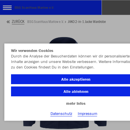
BSG ScanHaus Marlow e.V.
ZURÜCK
BSG ScanHaus Marlow e.V.
JAKO 2-in-1 Jacke Wardrobe
Wir verwenden Cookies
Durch die Analyse der Besucherdaten können wir dir personalisierte
Inhalte anzeigen und unsere Website verbessern. Weitere Informati
zu den Cookies findest Du in den Einstellungen.
Alle akzeptieren
Alle ablehnen
mehr Infos
Datenschutz
Impressum