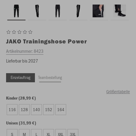
JAKO
Trainingshose Power
Artikelnummer:
8423
Lieferbar bis 2027
Einzelauftrag
Teambestellung
Größentabelle
Kinder (28,99 €)
116
128
140
152
164
Unisex (31,99 €)
S
M
L
XL
XXL
3XL