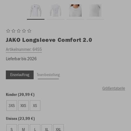
JAKO
Longsleeve Comfort 2.0
Artikelnummer:
6455
Lieferbar bis 2026
Einzelauftrag
Teambestellung
Größentabelle
Kinder (20,99 €)
3XS
XXS
XS
Unisex (23,99 €)
S
M
L
XL
XXL