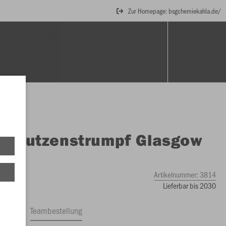
Zur Homepage: bsgchemiekahla.de/
BÄLLE
SCHIEDSRICHTER
DART
O
Stutzenstrumpf Glasgow
Artikelnummer:
3814
Lieferbar bis 2030
ftrag
Teambestellung