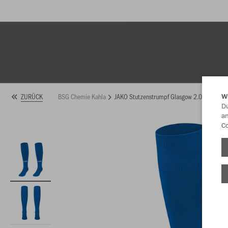
PAKETE
TEAMWEAR
FUNKTIONS
BSG Chemie
Kahla
HANDBALL
BSG Chemie Kahla
JAKO Stutzenstrumpf Glasgow 2.0
ZURÜCK
W
Du
an
Co