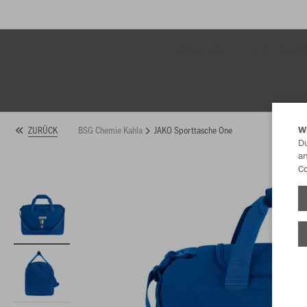
PAKETE
TEAMWEAR
FUNKTIONS
BSG Chemie
Kahla
HANDBALL
BSG Chemie Kahla
JAKO Sporttasche One
ZURÜCK
W
Du
an
Co