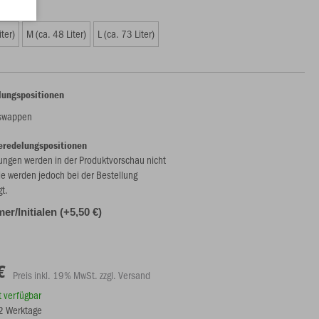
iter)
M (ca. 48 Liter)
L (ca. 73 Liter)
lungspositionen
nswappen
eredelungspositionen
ungen werden in der Produktvorschau nicht
ie werden jedoch bei der Bestellung
gt.
r/Initialen (+5,50 €)
€
Preis inkl. 19% MwSt. zzgl. Versand
rt verfügbar
12 Werktage