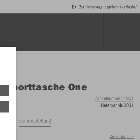
Zur Homepage: bsgchemiekahla.de/
BÄLLE
SCHIEDSRICHTER
DART
O
Sporttasche One
Artikelnummer:
1901
Lieferbar bis 2031
ftrag
Teambestellung
Größentabelle