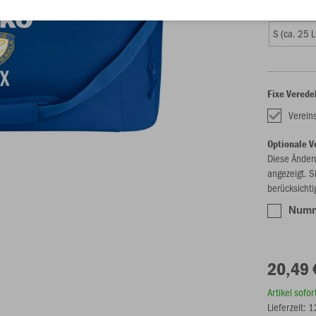
Größe
S (ca. 25 L
Fixe Verede
Verei
Optionale V
Diese Änder
angezeigt. S
berücksichti
Numme
20,49 
Artikel sofo
Lieferzeit: 