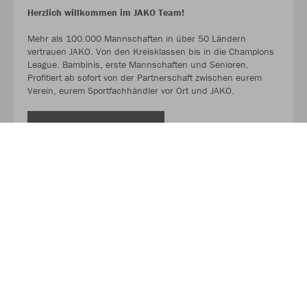
Herzlich willkommen im JAKO Team!
Mehr als 100.000 Mannschaften in über 50 Ländern
vertrauen JAKO. Von den Kreisklassen bis in die Champions
League. Bambinis, erste Mannschaften und Senioren.
Profitiert ab sofort von der Partnerschaft zwischen eurem
Verein, eurem Sportfachhändler vor Ort und JAKO.
MEHR LESEN
Über JAKO