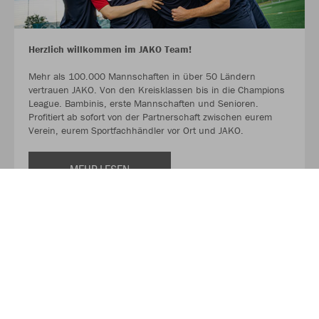
Herzlich willkommen im JAKO Team!
Mehr als 100.000 Mannschaften in über 50 Ländern
vertrauen JAKO. Von den Kreisklassen bis in die Champions
League. Bambinis, erste Mannschaften und Senioren.
Profitiert ab sofort von der Partnerschaft zwischen eurem
Verein, eurem Sportfachhändler vor Ort und JAKO.
MEHR LESEN