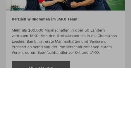
Herzlich willkommen im JAKO Team!
Mehr als 100.000 Mannschaften in über 50 Ländern
vertrauen JAKO. Von den Kreisklassen bis in die Champions
League. Bambinis, erste Mannschaften und Senioren.
Profitiert ab sofort von der Partnerschaft zwischen eurem
Verein, eurem Sportfachhändler vor Ort und JAKO.
MEHR LESEN