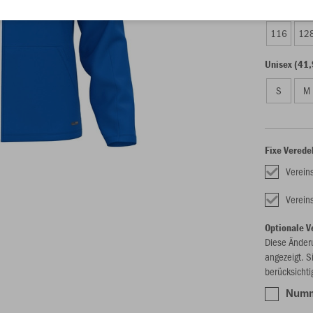
Kinder (35,
116
12
Unisex (41,
S
M
Fixe Verede
Verei
Verei
Optionale V
Diese Änder
angezeigt. S
berücksichti
Numme