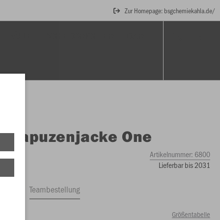
Zur Homepage: bsgchemiekahla.de/
BÄLLE
SCHIEDSRICHTER
DART
O
Kapuzenjacke One
Artikelnummer:
6800
Lieferbar bis 2031
ftrag
Teambestellung
Größentabelle