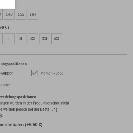
99 €)
8
140
152
164
99 €)
L
XL
XXL
3XL
4XL
lungspositionen
nswappen
Marken - Label
nsname
eredelungspositionen
ungen werden in der Produktvorschau nicht
ie werden jedoch bei der Bestellung
gt.
r/Initialen (+5,50 €)