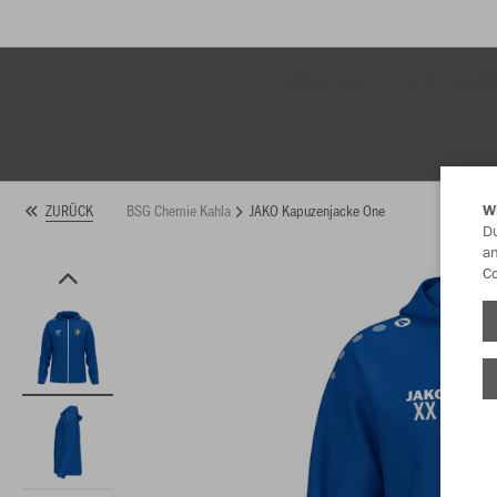
PAKETE
TEAMWEAR
FUNKTIONS
BSG Chemie
Kahla
HANDBALL
BSG Chemie Kahla
JAKO Kapuzenjacke One
ZURÜCK
W
Du
an
Co