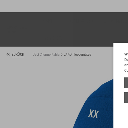
PAKETE
TEAMWEAR
FUNKTIONS
BSG Chemie
Kahla
HANDBALL
BSG Chemie Kahla
JAKO Fleecemütze
ZURÜCK
W
Du
an
Co