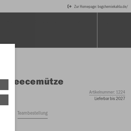
Zur Homepage: bsgchemiekahla.de/
BÄLLE
SCHIEDSRICHTER
DART
O
Fleecemütze
Artikelnummer:
1224
Lieferbar bis 2027
ftrag
Teambestellung
9 €)