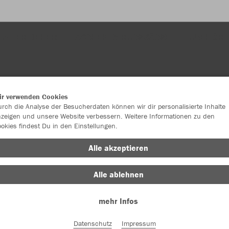
UNTERZIEHER
TASCHEN & RUCKSÄCKE
ZUBEHÖR
ir verwenden Cookies
rch die Analyse der Besucherdaten können wir dir personalisierte Inhalte
zeigen und unsere Website verbessern. Weitere Informationen zu den
okies findest Du in den Einstellungen.
JAK
Alle akzeptieren
Alle ablehnen
Einzelau
mehr Infos
Größe (5,3
Datenschutz
Impressum