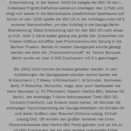
Entscheidung. In der Saison 1933/34 belegte der BSC 05 der I.
Kreisklase Prignitz-Rathenow wiederum überlegen den 1.Platz und
stieg nun wieder in die Bezirksklasse (zweithöchste Spielklasse) auf.
Schon im Jahr 1935 spielte der BSC 05 in der Aufstiegsrunde mit 6
anderen Mannschaften, um den Aufstieg in die Gauliga Berlin-
Brandenburg. Diese Entwicklung kam für den BSC 05 noch etwas
zu früh. Aber 2 Jahre später gelang das große Ziel. Zusammen mit
Friesen Cottbus schafften zwei Provinzvereine den Sprung in die
Berliner Phalanx. Bereits im zweiten Gauligaspiel konnte gezeigt
werden wie stark die „Provinzmannschaft“ ist. Tennis Borussia
Berlin wurde vor über 5.000 Zuschauern mit 3:1 geschlagen.
Bis 1941/1942 konnte die Klasse gehalten werden. In den
Aufstellungen der Gauligaspiele standen solche Namen wie
W.Kausmann I, P.Wiese, H.Rinkenbach I, W.Schuder, Sontowski,
Bertz, P.Woischke, Münscher, Hage, aber auch Gastspieler wie
Hans Neuweiler (1. FC Pforzheim), Raasch (Hertha BSC, Wacker 04
Berlin), der ehemalige 7-fache Nationalspieler Tiefel (BSV 92,
Eintracht Frankfurt), Leo Rutecki (SpvG Herten, SC Münster 08;
ehemaliger Torschützenkönig der Gauliga-Westfalen mit Schalke 04
und deren Größen) oder Braunert (Fortuna Leipzig, Einheit
Leipzig/Ost). Oft wurden den großen Vereinen wie Union
Oberschöneweide oder Hertha BSC Paroli geboten und vor bis zu
10.000 Zuschauern der ein oder andere unerwartete Erfolg