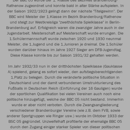
Der BBC 05 wurde der 1. Klasse des Bezirkes Brandenburg-
Rathenow zugeordnet und konnte bald in alter Stärke aufspielen. In
der Saison 1922/1923 gelingt dann der nächste "Titelgewinn". Der
BBC wird Meister der 1.Klasse im Bezirk Brandenburg/Rathenow
und steigt zur Westkreisliga "zweithöchste Spielklasse" in Berlin-
Brandenburg auf. Erfolgreich waren die zwanziger Jahre auch in der
Jugendarbeit. Meisterschaft auf Meisterschaft wurde errungen. Die
1.Schülermannschaft wurde zwischen 1920 und 1930 neunmal
Meister, die 1.Jugend und die 1.Junioren je dreimal. Die 1.Schüler
wurden darüber hinaus im Jahre 1927 Sieger am DFB-Jugendtag.
Diese Klasse konnte bis zur Saison 1931/32 gehalten werden.
Im Jahr 1932/33 nun in der dritthöchsten Spielklasse (Gauklasse
A) spielend, gelang es sofort wieder, den aufstiegsberechtigenden
1.Platz zu belegen. Durch die veränderte politische Situation in
Deutschland und der damit verbundenen Umstrukturierung des
Fußballs in Deutschen Reich (Einführung der 16 Gauligen) wurde
der sportlichen Qualifikation bei vielen Vereinen auch noch eine
politische hinzugefügt, welche der BBC 05 nicht bestand. Immerhin
wurde er aber nicht verboten. Durch die Zwangsangliederung
verschiedener Brandenburger Vereine (wie z.B. dem FVB, sowie
anderer Sportgruppen wie Ringer usw.) wurde im Oktober 1933 der
BSC 05 gegründet. Unzweifelhaft profitierte der ehemalige BBC 05
durch den Zugang einiger starker Spieler von dieser politischen