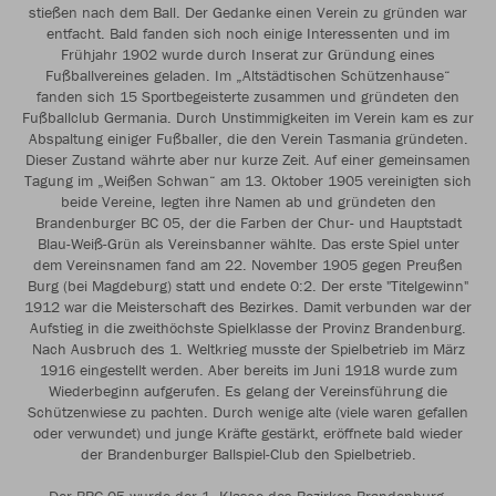
stießen nach dem Ball. Der Gedanke einen Verein zu gründen war
entfacht. Bald fanden sich noch einige Interessenten und im
Frühjahr 1902 wurde durch Inserat zur Gründung eines
Fußballvereines geladen. Im „Altstädtischen Schützenhause“
fanden sich 15 Sportbegeisterte zusammen und gründeten den
Fußballclub Germania. Durch Unstimmigkeiten im Verein kam es zur
Abspaltung einiger Fußballer, die den Verein Tasmania gründeten.
Dieser Zustand währte aber nur kurze Zeit. Auf einer gemeinsamen
Tagung im „Weißen Schwan“ am 13. Oktober 1905 vereinigten sich
beide Vereine, legten ihre Namen ab und gründeten den
Brandenburger BC 05, der die Farben der Chur- und Hauptstadt
Blau-Weiß-Grün als Vereinsbanner wählte. Das erste Spiel unter
dem Vereinsnamen fand am 22. November 1905 gegen Preußen
Burg (bei Magdeburg) statt und endete 0:2. Der erste "Titelgewinn"
1912 war die Meisterschaft des Bezirkes. Damit verbunden war der
Aufstieg in die zweithöchste Spielklasse der Provinz Brandenburg.
Nach Ausbruch des 1. Weltkrieg musste der Spielbetrieb im März
1916 eingestellt werden. Aber bereits im Juni 1918 wurde zum
Wiederbeginn aufgerufen. Es gelang der Vereinsführung die
Schützenwiese zu pachten. Durch wenige alte (viele waren gefallen
oder verwundet) und junge Kräfte gestärkt, eröffnete bald wieder
der Brandenburger Ballspiel-Club den Spielbetrieb.