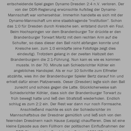
entscheidende Spiel gegen Dynamo Dresden 2:4 n.V. verloren. Der
von der DDR-Regierung erwünschte Aufstieg der Dynamo-
Mannschaft war vorhersehbar. Immerhin handelte es sich mit der
Dynamo-Mannschaft um eine staatstragende "Institution". Schon
das 1:0 für Dresden durch Kreische sen. entstand durch ein Foul.
Beim Hochspringen vor dem Brandenburger Tor drückte er den
Brandenburger Torwart Moritz mit dem rechten Arm auf die
Schulter, so dass dieser den Ball nicht abfangen konnte und
Kreische sen. zum 1:0 einköpfte (eine Fotofolge zeigt dies
eindeutig). Trotzdem gelang in der zweiten Halbzeit den
Brandenburgern die 2:1-Führung. Nun kam es wie es kommen
musste. In der 70. Minute sah Schiedsrichter Köhler ein
angebliches Handspiel. Als er nur 10 Schritte zum Elfmeter
abzählte, wies ihn der Brandenburger Spieler Bertz darauf hin und
erhielt dafür einen Platzverweis. Oeser (Dresden) legte sich den Ball
zurecht und schoss gegen die Latte. Glücklicherweise sah
Schiedsrichter Köhler, dass sich der Brandenburger Torwart zu
früh bewegt hatte und ließ den Strafstoß wiederholen. Endlich
schlug es zum 2:2 ein. Der Rest war dann nur noch Formsache.
Anschließend machte es sich der Schiedsrichter im
Mannschaftsbus der Dresdner gemütlich und ließ sich von den
feiernden Dresdnern nach Hause (Leipzig) chauffieren. Dies ist eine
kleine Episode aus dem Füllhorn der politischen Einflußnahmen der