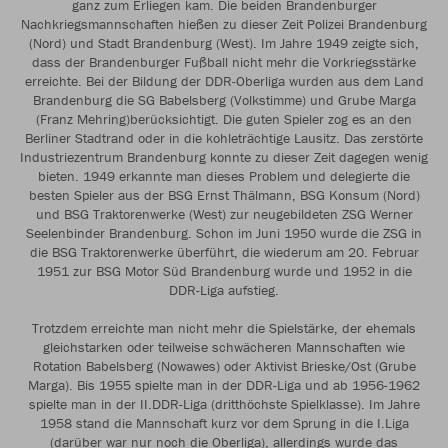
ganz zum Erliegen kam. Die beiden Brandenburger
Nachkriegsmannschaften hießen zu dieser Zeit Polizei Brandenburg
(Nord) und Stadt Brandenburg (West). Im Jahre 1949 zeigte sich,
dass der Brandenburger Fußball nicht mehr die Vorkriegsstärke
erreichte. Bei der Bildung der DDR-Oberliga wurden aus dem Land
Brandenburg die SG Babelsberg (Volkstimme) und Grube Marga
(Franz Mehring)berücksichtigt. Die guten Spieler zog es an den
Berliner Stadtrand oder in die kohleträchtige Lausitz. Das zerstörte
Industriezentrum Brandenburg konnte zu dieser Zeit dagegen wenig
bieten. 1949 erkannte man dieses Problem und delegierte die
besten Spieler aus der BSG Ernst Thälmann, BSG Konsum (Nord)
und BSG Traktorenwerke (West) zur neugebildeten ZSG Werner
Seelenbinder Brandenburg. Schon im Juni 1950 wurde die ZSG in
die BSG Traktorenwerke überführt, die wiederum am 20. Februar
1951 zur BSG Motor Süd Brandenburg wurde und 1952 in die
DDR-Liga aufstieg.
Trotzdem erreichte man nicht mehr die Spielstärke, der ehemals
gleichstarken oder teilweise schwächeren Mannschaften wie
Rotation Babelsberg (Nowawes) oder Aktivist Brieske/Ost (Grube
Marga). Bis 1955 spielte man in der DDR-Liga und ab 1956-1962
spielte man in der II.DDR-Liga (dritthöchste Spielklasse). Im Jahre
1958 stand die Mannschaft kurz vor dem Sprung in die I.Liga
(darüber war nur noch die Oberliga), allerdings wurde das