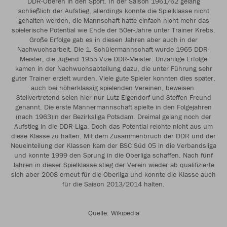
DDR-Oberen in den Sport. In der Saison 1961/62 gelang
schließlich der Aufstieg, allerdings konnte die Spielklasse nicht
gehalten werden, die Mannschaft hatte einfach nicht mehr das
spielerische Potential wie Ende der 50er-Jahre unter Trainer Krebs.
Große Erfolge gab es in diesen Jahren aber auch in der
Nachwuchsarbeit. Die 1. Schülermannschaft wurde 1965 DDR-
Meister, die Jugend 1955 Vize DDR-Meister. Unzählige Erfolge
kamen in der Nachwuchsabteilung dazu, die unter Führung sehr
guter Trainer erzielt wurden. Viele gute Spieler konnten dies später,
auch bei höherklassig spielenden Vereinen, beweisen.
Stellvertretend seien hier nur Lutz Eigendorf und Steffen Freund
genannt. Die erste Männermannschaft spielte in den Folgejahren
(nach 1963)in der Bezirksliga Potsdam. Dreimal gelang noch der
Aufstieg in die DDR-Liga. Doch das Potential reichte nicht aus um
diese Klasse zu halten. Mit dem Zusammenbruch der DDR und der
Neueinteilung der Klassen kam der BSC Süd 05 in die Verbandsliga
und konnte 1999 den Sprung in die Oberliga schaffen. Nach fünf
Jahren in dieser Spielklasse stieg der Verein wieder ab qualifizierte
sich aber 2008 erneut für die Oberliga und konnte die Klasse auch
für die Saison 2013/2014 halten.
Quelle: Wikipedia