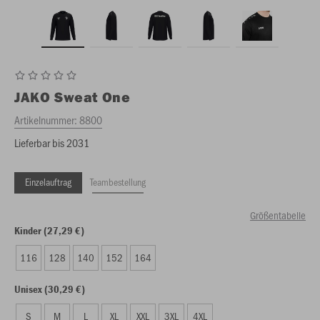
JAKO
Sweat One
Artikelnummer:
8800
Lieferbar bis 2031
Einzelauftrag
Teambestellung
Größentabelle
Kinder (27,29 €)
116
128
140
152
164
Unisex (30,29 €)
S
M
L
XL
XXL
3XL
4XL