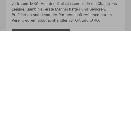
vertrauen JAKO. Von den Kreisklassen bis in die Champions
League. Bambinis, erste Mannschaften und Senioren.
Profitiert ab sofort von der Partnerschaft zwischen eurem
Verein, eurem Sportfachhändler vor Ort und JAKO.
MEHR LESEN
Über JAKO
Aus der Garage zum führenden Teamsport-Ausrüster. Die
Erfolgsgeschichte von JAKO beginnt 1989 und dauert bis