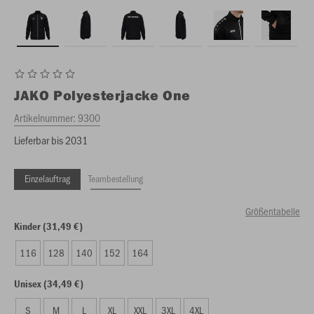
JAKO
Polyesterjacke One
Artikelnummer:
9300
Lieferbar bis 2031
Einzelauftrag
Teambestellung
Größentabelle
Kinder (31,49 €)
116
128
140
152
164
Unisex (34,49 €)
S
M
L
XL
XXL
3XL
4XL