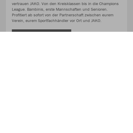
vertrauen JAKO. Von den Kreisklassen bis in die Champions
League. Bambinis, erste Mannschaften und Senioren.
Profitiert ab sofort von der Partnerschaft zwischen eurem
Verein, eurem Sportfachhändler vor Ort und JAKO.
MEHR LESEN
Über JAKO
Aus der Garage zum führenden Teamsport-Ausrüster. Die
Erfolgsgeschichte von JAKO beginnt 1989 und dauert bis