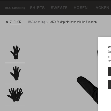
SHIRTS
SWEATS
HOSEN
JACKEN
BSC Sendling
BSC Sendling
JAKO Feldspielerhandschuhe Funktion
ZURÜCK
W
Du
an
Co