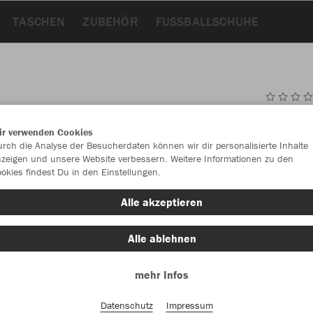
TASCHEN
ZUBEHÖR
FUSSBALLSCHUHE
JAK
ir verwenden Cookies
Fun
rch die Analyse der Besucherdaten können wir dir personalisierte Inhalte
zeigen und unsere Website verbessern. Weitere Informationen zu den
okies findest Du in den Einstellungen.
Alle akzeptieren
Einzelau
Alle ablehnen
Größe (17,
mehr Infos
4
5
Datenschutz
Impressum