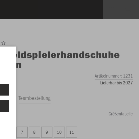
O
Feldspielerhandschuhe
ktion
Artikelnummer:
1231
Lieferbar bis 2027
ftrag
Teambestellung
Größentabelle
49 €)
6
7
8
9
10
11