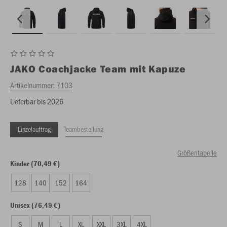
JAKO
Coachjacke Team mit Kapuze
Artikelnummer:
7103
Lieferbar bis 2026
Einzelauftrag
Teambestellung
Größentabelle
Kinder (70,49 €)
128
140
152
164
Unisex (76,49 €)
S
M
L
XL
XXL
3XL
4XL