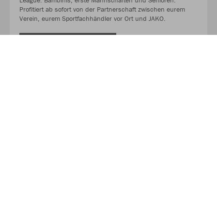
League. Bambinis, erste Mannschaften und Senioren.
Profitiert ab sofort von der Partnerschaft zwischen eurem
Verein, eurem Sportfachhändler vor Ort und JAKO.
MEHR LESEN
Über JAKO
Aus der Garage zum führenden Teamsport-Ausrüster. Die
Erfolgsgeschichte von JAKO beginnt 1989 und dauert bis
heute an. Seit der Gründung ist es das Ziel von JAKO, der
optimale Partner für alle Teams zu sein. In Deutschland,