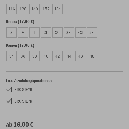
116
128
140
152
164
Unisex (17,00 €)
S
M
L
XL
XXL
3XL
4XL
5XL
Damen (17,00 €)
34
36
38
40
42
44
46
48
Fixe Veredelungspositionen
BRG STEYR
BRG STEYR
ab 16,00 €