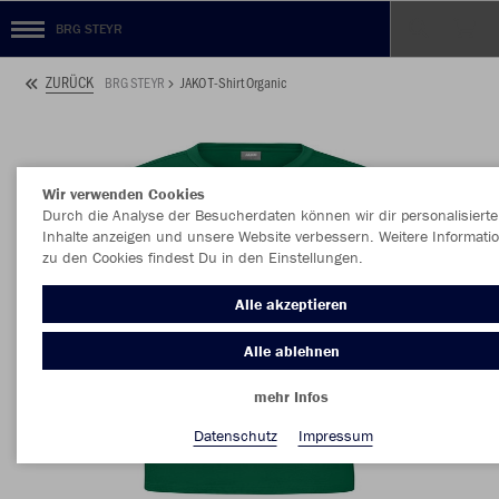
BRG STEYR
ZURÜCK
BRG STEYR
JAKO T-Shirt Organic
Wir verwenden Cookies
Durch die Analyse der Besucherdaten können wir dir personalisierte
Inhalte anzeigen und unsere Website verbessern. Weitere Informati
zu den Cookies findest Du in den Einstellungen.
Alle akzeptieren
Alle ablehnen
mehr Infos
Datenschutz
Impressum