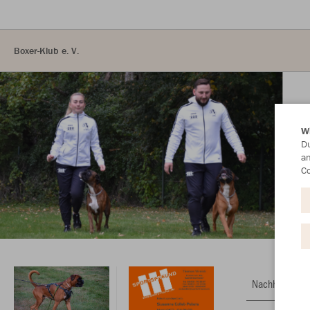
Boxer-Klub e. V.
W
Du
an
Co
Nachhaltig