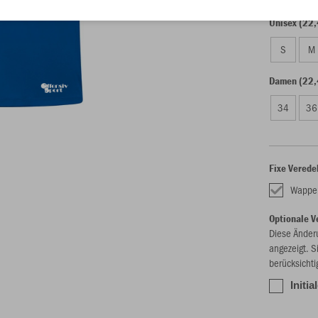
Unisex (22,
S
M
Damen (22,
34
36
Fixe Verede
Wappe
Optionale V
Diese Änder
angezeigt. S
berücksichti
Initia