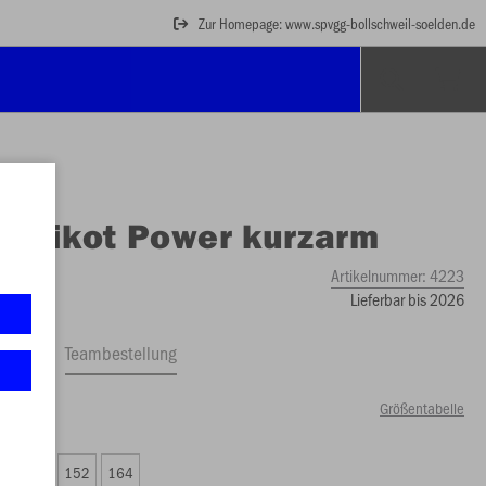
Zur Homepage: www.spvgg-bollschweil-soelden.de
O
Trikot Power kurzarm
Artikelnummer:
4223
Lieferbar bis 2026
ftrag
Teambestellung
Größentabelle
99 €)
8
140
152
164