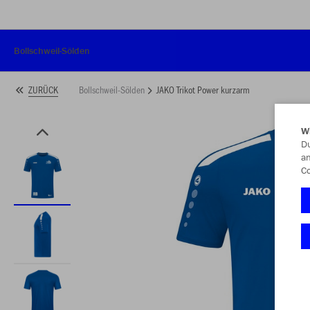
Bollschweil-Sölden
Bollschweil-Sölden
JAKO Trikot Power kurzarm
ZURÜCK
W
Du
an
Co