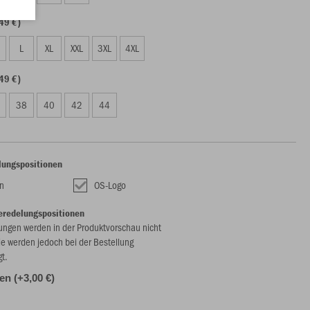
49 €)
L
XL
XXL
3XL
4XL
49 €)
38
40
42
44
lungspositionen
n
OS-Logo
eredelungspositionen
ungen werden in der Produktvorschau nicht
ie werden jedoch bei der Bestellung
gt.
len (+3,00 €)