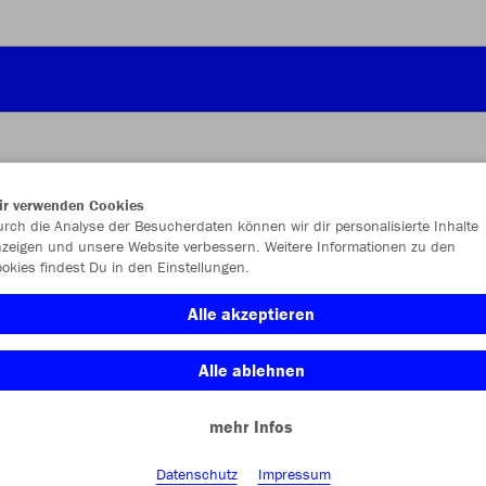
ir verwenden Cookies
JAK
rch die Analyse der Besucherdaten können wir dir personalisierte Inhalte
zeigen und unsere Website verbessern. Weitere Informationen zu den
okies findest Du in den Einstellungen.
Alle akzeptieren
Einzelau
Alle ablehnen
mehr Infos
Kinder (18,
116
12
Datenschutz
Impressum