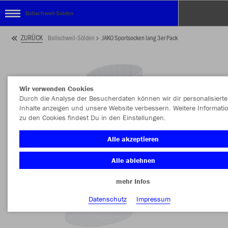
Bollschweil-Sölden
ZURÜCK
Bollschweil-Sölden
JAKO Sportsocken lang 3er Pack
Wir verwenden Cookies
Durch die Analyse der Besucherdaten können wir dir personalisierte
Inhalte anzeigen und unsere Website verbessern. Weitere Informati
zu den Cookies findest Du in den Einstellungen.
Alle akzeptieren
Alle ablehnen
mehr Infos
Datenschutz
Impressum