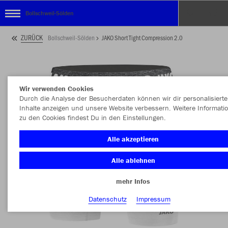
Bollschweil-Sölden
ZURÜCK
Bollschweil-Sölden
JAKO Short Tight Compression 2.0
Wir verwenden Cookies
Durch die Analyse der Besucherdaten können wir dir personalisierte
Inhalte anzeigen und unsere Website verbessern. Weitere Informati
zu den Cookies findest Du in den Einstellungen.
Alle akzeptieren
Alle ablehnen
mehr Infos
Datenschutz
Impressum