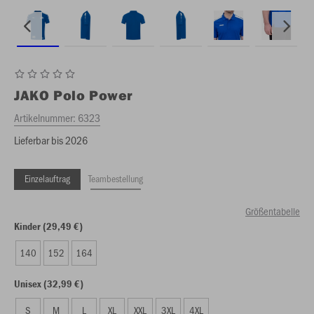
JAKO
Polo Power
Artikelnummer:
6323
Lieferbar bis 2026
Einzelauftrag
Teambestellung
Größentabelle
Kinder (29,49 €)
140
152
164
Unisex (32,99 €)
S
M
L
XL
XXL
3XL
4XL