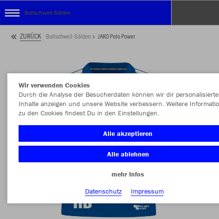
Bollschweil-Sölden
ZURÜCK
Bollschweil-Sölden
JAKO Polo Power
Wir verwenden Cookies
Durch die Analyse der Besucherdaten können wir dir personalisierte
Inhalte anzeigen und unsere Website verbessern. Weitere Informati
zu den Cookies findest Du in den Einstellungen.
Alle akzeptieren
Alle ablehnen
mehr Infos
Datenschutz
Impressum