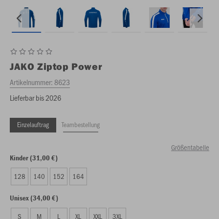
JAKO
Ziptop Power
Artikelnummer:
8623
Lieferbar bis 2026
Einzelauftrag
Teambestellung
Größentabelle
Kinder (31,00 €)
128
140
152
164
Unisex (34,00 €)
S
M
L
XL
XXL
3XL