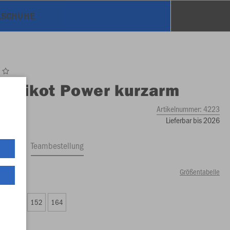
SCHUHE
O
Trikot Power kurzarm
Artikelnummer:
4223
Lieferbar bis 2026
ftrag
Teambestellung
Größentabelle
00 €)
8
140
152
164
00 €)