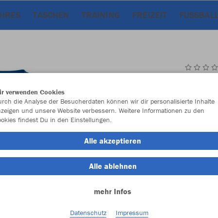
OIRES
TASCHEN
TRAINING
FREIZEIT
FUSSBALL
JAK
ir verwenden Cookies
rch die Analyse der Besucherdaten können wir dir personalisierte Inhalte
zeigen und unsere Website verbessern. Weitere Informationen zu den
okies findest Du in den Einstellungen.
Einzelau
Alle akzeptieren
Alle ablehnen
Kinder (16,
mehr Infos
116
12
Unisex (19,
Datenschutz
Impressum