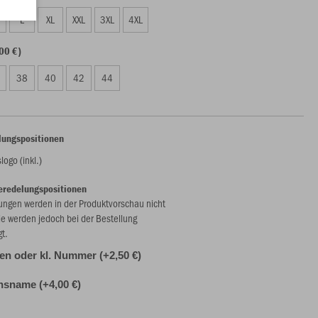
L
XL
XXL
3XL
4XL
00 €)
38
40
42
44
lungspositionen
logo (inkl.)
eredelungspositionen
ungen werden in der Produktvorschau nicht
ie werden jedoch bei der Bestellung
gt.
alen oder kl. Nummer (+2,50 €)
nsname (+4,00 €)