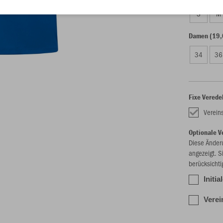
S
M
Damen (19,
34
36
Fixe Verede
Vereins
Optionale V
Diese Änder
angezeigt. S
berücksichti
Initi
Verei