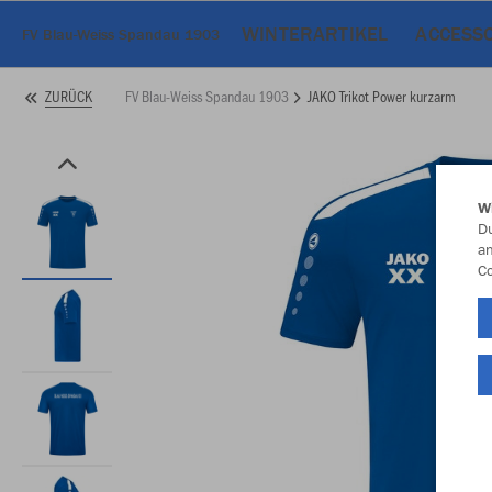
WINTERARTIKEL
ACCESS
FV Blau-Weiss Spandau 1903
FV Blau-Weiss Spandau 1903
JAKO Trikot Power kurzarm
ZURÜCK
W
Du
an
Co