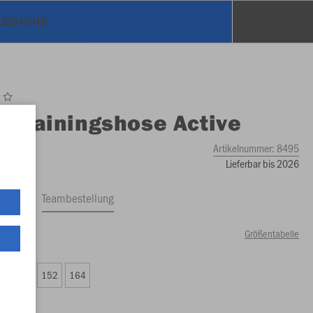
SCHUHE
O
Trainingshose Active
Artikelnummer:
8495
Lieferbar bis 2026
ftrag
Teambestellung
Größentabelle
00 €)
8
140
152
164
00 €)