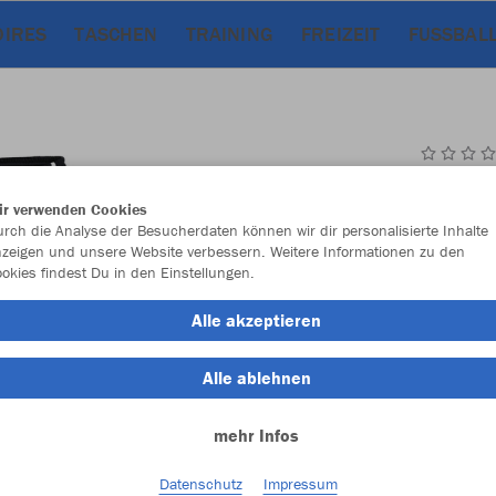
OIRES
TASCHEN
TRAINING
FREIZEIT
FUSSBALL
JAK
ir verwenden Cookies
rch die Analyse der Besucherdaten können wir dir personalisierte Inhalte
zeigen und unsere Website verbessern. Weitere Informationen zu den
okies findest Du in den Einstellungen.
Einzelau
Alle akzeptieren
Alle ablehnen
Kinder (21,
mehr Infos
116
12
Unisex (24,
Datenschutz
Impressum