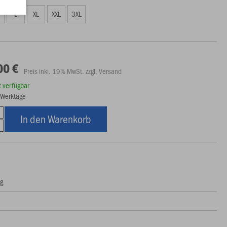
L
XL
XXL
3XL
00 €
Preis inkl. 19% MwSt. zzgl. Versand
rt verfügbar
7 Werktage
In den Warenkorb
ng