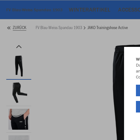
WINTERARTIKEL
ACCESS
FV Blau-Weiss Spandau 1903
FV Blau-Weiss Spandau 1903
JAKO Trainingshose Active
ZURÜCK
W
Du
an
Co